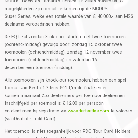
MODUS, Boels en Tamara’s Horeca. Er zullen maximaal 32
mogelijkheden zijn om uit te komen op de MODUS
Super Series, welke een totale waarde van £ 40.000,- aan MSS
deelname vergoedingen hebben.
De EQT zal zondag 8 oktober starten met twee toernooien
(ochtend/middag) gevolgd door: zondag 15 oktober twee
toernooien (ochtend/middag), zondag 12 november twee
toernooien (ochtend/middag) en zaterdag 16
december een toernooi (middag).
Alle toernooien zijn knock-out toernooien, hebben een spel
format van Best of 7 legs 501 t/m de finale en er
kunnen maximaal 256 deelnemers per toernooi deelnemen.
Inschrijfgeld per toernooi is € 12,00 per persoon
en dient men bij registratie via
www.dartsatlas.com
te voldoen
(via iDeal of Credit Card).
Het toernooi is
niet
toegankelijk voor PDC Tour Card Holders