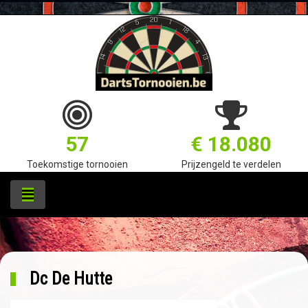
57
€ 18.080
Toekomstige tornooien
Prijzengeld te verdelen
Dc De Hutte